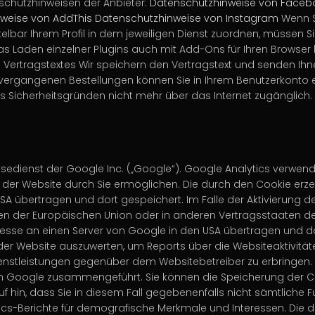
schutzhinweisen der Anbieter:
Datenschutzhinweise von Faceb
weise von AddThis
Datenschutzhinweise von Instagram
Wenn S
lbar Ihrem Profil in dem jeweiligen Dienst zuordnen, müssen S
s Laden einzelner Plugins auch mit Add-Ons für Ihren Browser 
Vertragstextes Wir speichern den Vertragstext und senden Ihnen
e vergangenen Bestellungen können Sie in Ihrem Benutzerkonto e
aus Sicherheitsgründen nicht mehr über das Internet zugänglich.
edienst der Google Inc. („Google“). Google Analytics verwende
der Website durch Sie ermöglichen. Die durch den Cookie erze
A übertragen und dort gespeichert. Im Falle der Aktivierung der
ten der Europäischen Union oder in anderen Vertragsstaaten
dresse an einen Server von Google in den USA übertragen und do
der Website auszuwerten, um Reports über die Websiteaktivitä
enstleistungen gegenüber dem Websitebetreiber zu erbringen.
on Google zusammengeführt. Sie können die Speicherung der Co
uf hin, dass Sie in diesem Fall gegebenenfalls nicht sämtliche
ics-Berichte für demografische Merkmale und Interessen. Die