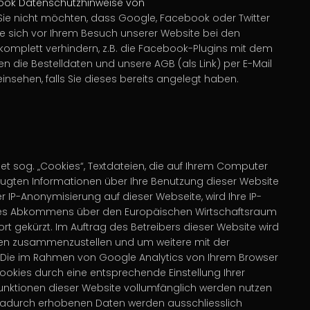
ook
Datenschutzhinweise von
ie nicht möchten, dass Google, Facebook oder Twitter
ie sich vor Ihrem Besuch unserer Website bei den
komplett verhindern, z.B. die Facebook-Plugins mit dem
 die Bestelldaten und unsere AGB (als Link) per E-Mail
insehen, falls Sie dieses bereits angelegt haben.
t sog. „Cookies“, Textdateien, die auf Ihrem Computer
ugten Informationen über Ihre Benutzung dieser Website
 IP-Anonymisierung auf dieser Webseite, wird Ihre IP-
 des Abkommens über den Europäischen Wirtschaftsraum
rt gekürzt. Im Auftrag des Betreibers dieser Website wird
ten zusammenzustellen und um weitere mit der
 Die im Rahmen von Google Analytics von Ihrem Browser
okies durch eine entsprechende Einstellung Ihrer
 Funktionen dieser Website vollumfänglich werden nutzen
 dadurch erhobenen Daten werden ausschliesslich