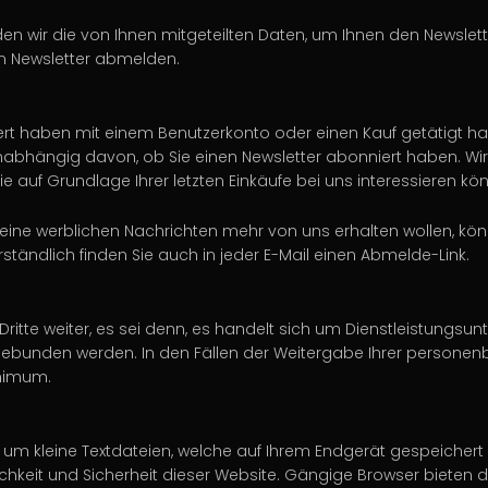
 wir die von Ihnen mitgeteilten Daten, um Ihnen den Newsletter
om Newsletter abmelden.
ziert haben mit einem Benutzerkonto oder einen Kauf getätigt 
abhängig davon, ob Sie einen Newsletter abonniert haben. Wir 
f Grundlage Ihrer letzten Einkäufe bei uns interessieren kön
ne werblichen Nachrichten mehr von uns erhalten wollen, könn
tändlich finden Sie auch in jeder E-Mail einen Abmelde-Link.
tte weiter, es sei denn, es handelt sich um Dienstleistungsun
ingebunden werden. In den Fällen der Weitergabe Ihrer person
inimum.
m kleine Textdateien, welche auf Ihrem Endgerät gespeichert w
chkeit und Sicherheit dieser Website. Gängige Browser bieten di