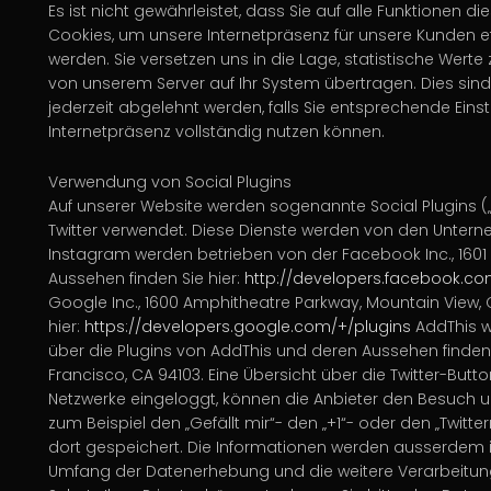
Es ist nicht gewährleistet, dass Sie auf alle Funktione
Cookies, um unsere Internetpräsenz für unsere Kunden eff
werden. Sie versetzen uns in die Lage, statistische Wert
von unserem Server auf Ihr System übertragen. Dies sin
jederzeit abgelehnt werden, falls Sie entsprechende Ein
Internetpräsenz vollständig nutzen können.
Verwendung von Social Plugins
Auf unserer Website werden sogenannte Social Plugins (
Twitter verwendet. Diese Dienste werden von den Unterneh
Instagram
werden betrieben von der Facebook Inc., 1601 S
Aussehen finden Sie hier:
http://developers.facebook.co
Google Inc., 1600 Amphitheatre Parkway, Mountain View, 
hier:
https://developers.google.com/+/plugins
AddThis
w
über die Plugins von AddThis und deren Aussehen finden 
Francisco, CA 94103. Eine Übersicht über die Twitter-Butt
Netzwerke eingeloggt, können die Anbieter den Besuch un
zum Beispiel den „Gefällt mir“- den „+1“- oder den „Twitt
dort gespeichert. Die Informationen werden ausserdem in
Umfang der Datenerhebung und die weitere Verarbeitung