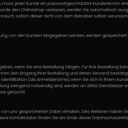
, muss jeder Kunde ein passwortgeschütztes Kundenkonto einrich
s Kunde den Onlineshop verlassen, werden Sie automatisch ausg
brauch, sofern dieser nicht von dem Betreiber selbst verursach
klung von den Kunden eingegeben werden, werden gespeichert.
ben, wenn Sie eine Bestellung tätigen. Für Ihre Bestellung be
r Ihnen den Eingang Ihrer Bestellung und deren Versand bestät
hre Identifikation (als Anmeldename), wenn Sie sich in Ihrem Ku
lung zwingend notwendig sind, werden an dritte Dienstleister 
se gelöscht.
ie von uns gespeicherten Daten erhalten. Des Weiteren haben S
. Unsere Kontaktdaten finden Sie am Ende dieser Datenschutzerklä