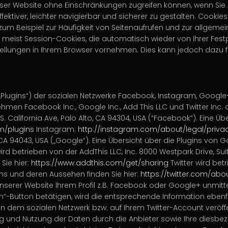
n dieser Website ohne Einschränkungen zugreifen können, wenn 
ektiver, leichter navigierbar und sicherer zu gestalten. Cookie
e zum Beispiel zur Häufigkeit von Seitenaufrufen und zur allgem
d meist Session-Cookies, die automatisch wieder von Ihrer Fes
stellungen in Ihrem Browser vornehmen. Dies kann jedoch dazu f
„Plugins“) der sozialen Netzwerke Facebook, Instagram, Google
men Facebook Inc., Google Inc., Add This LLC und Twitter Inc. 
. California Ave, Palo Alto, CA 94304, USA (“Facebook”). Eine 
m/plugins
Instagram:
http://instagram.com/about/legal/priva
CA 94043, USA („Google“). Eine Übersicht über die Plugins von 
ird betrieben von der AddThis LLC, Inc. 8000 Westpark Drive, Suit
Sie hier:
https://www.addthis.com/get/sharing
Twitter
wird betri
ons und deren Aussehen finden Sie hier:
https://twitter.com/abo
serer Website Ihrem Profil z.B. Facebook oder Google+ unmitte
ern“-Button betätigen, wird die entsprechende Information ebenfa
 dem sozialen Netzwerk bzw. auf Ihrem Twitter-Account veröffe
 und Nutzung der Daten durch die Anbieter sowie Ihre diesbez