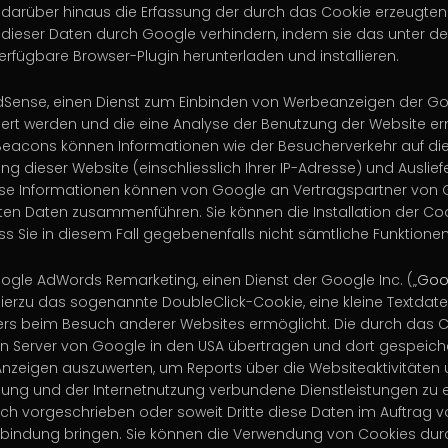
darüber hinaus die Erfassung der durch das Cookie erzeugten
ng dieser Daten durch Google verhindern, indem sie das unter 
erfügbare Browser-Plugin herunterladen und installieren.
dSense, einen Dienst zum Einbinden von Werbeanzeigen der Go
chert werden und die eine Analyse der Benutzung der Website
eacons können Informationen wie der Besucherverkehr auf die
 dieser Website (einschliesslich Ihrer IP-Adresse) und Ausli
ese Informationen können von Google an Vertragspartner von G
en Daten zusammenführen. Sie können die Installation der Coo
ass Sie in diesem Fall gegebenenfalls nicht sämtliche Funktione
gle AdWords Remarketing, einen Dienst der Google Inc. („
Goo
erzu das sogenannte DoubleClick-Cookie, eine kleine Textdatei
ers beim Besuch anderer Websites ermöglicht. Die durch das 
nen Server von Google in den USA übertragen und dort gespeich
Anzeigen auszuwerten, um Reports über die Websiteaktivitäten 
ng und der Internetnutzung verbundene Dienstleistungen zu e
lich vorgeschrieben oder soweit Dritte diese Daten im Auftrag 
erbindung bringen. Sie können die Verwendung von Cookies dur