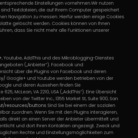
Sie entsprechende Einstellungen vornehmen.Wir nutzen
s sind Textdateien, die auf Ihrem Computer gespeichert
einen Navigation zu messen. Hierfür werden einige Cookies
tplatte gelöscht werden. Cookies können von Ihnen
ühren, dass Sie nicht mehr alle Funktionen unserer
+, Youtube, AddThis und des Mikroblogging-Dienstes
angeboten („Anbieter“).
Facebook und
Übersicht über die Plugins von Facebook und deren
cy/
Google+ und Youtube
werden betrieben von der
Google und deren Aussehen finden Sie
e 625, McLean, VA 2210, USA („AddThis“). Eine Übersicht
eben von der Twitter Inc., 1355 Market St, Suite 900, San
ut/resources/buttons
Sind Sie bei einem der sozialen
lbar zuordnen. Wenn Sie mit den Plugins interagieren,
lls direkt an einen Server der Anbieter übermittelt und
ntlicht und dort Ihren Kontakten angezeigt. Zweck und
üglichen Rechte und Einstellungsmöglichkeiten zum