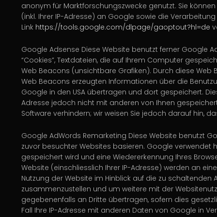
anonym für Marktforschungszwecke genutzt. Sie können 
(inkl. Ihrer IP-Adresse) an Google sowie die Verarbeitu
Link
https://tools.google.com/dlpage/gaoptout?hl=de
v
Google Adsense
Diese Website benutzt ferner Google A
“Cookies”, Textdateien, die auf Ihrem Computer gespei
Web Beacons (unsichtbare Grafiken). Durch diese Web B
Web Beacons erzeugten Informationen über die Benutzung
Google in den USA übertragen und dort gespeichert. Di
Adresse jedoch nicht mit anderen von Ihnen gespeichert
Software verhindern; wir weisen Sie jedoch darauf hin, d
Google AdWords Remarketing
Diese Website benutzt Goo
zuvor besuchter Websites basieren. Google verwendet hi
gespeichert wird und eine Wiedererkennung Ihres Brows
Website (einschliesslich Ihrer IP-Adresse) werden an ei
Nutzung der Website im Hinblick auf die zu schaltenden 
zusammenzustellen und um weitere mit der Websitenutzu
gegebenenfalls an Dritte übertragen, sofern dies gesetz
Fall Ihre IP-Adresse mit anderen Daten von Google in V